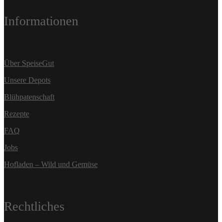
Informationen
Über SpeiseGut
Unsere Depots
Blühpatenschaft
Rezepte
FAQ
Jobs
Hofladen – Wild und Gemüse
Rechtliches