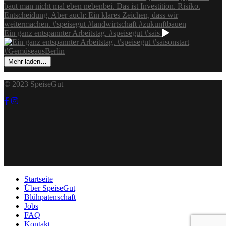
Ein ganz entspannter Arbeitstag. #speisegut #sais
Mehr laden…
© 2023 SpeiseGut
Startseite
Über SpeiseGut
Blühpatenschaft
Jobs
FAQ
Kontakt