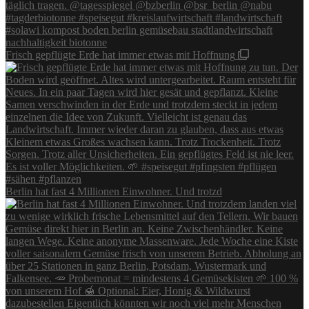
Frisch gepflügte Erde hat immer etwas mit Hoffnung
Berlin hat fast 4 Millionen Einwohner. Und trotzd