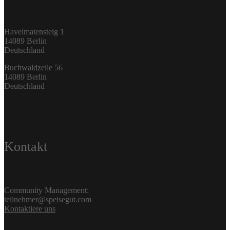
Havelmatensteig 1
14089 Berlin
Deutschland
Buchwaldzeile 56
14089 Berlin
Deutschland
Kontakt
Community Management:
teilnehmer@speisegut.com
Kontaktiere uns