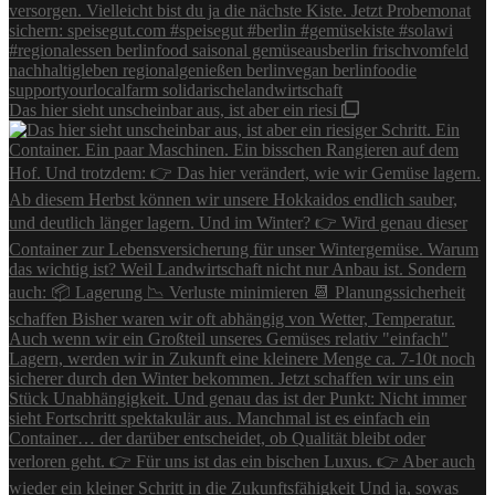
Das hier sieht unscheinbar aus, ist aber ein riesi