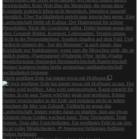
Frisch gepflügte Erde hat immer etwas mit Hoffnung