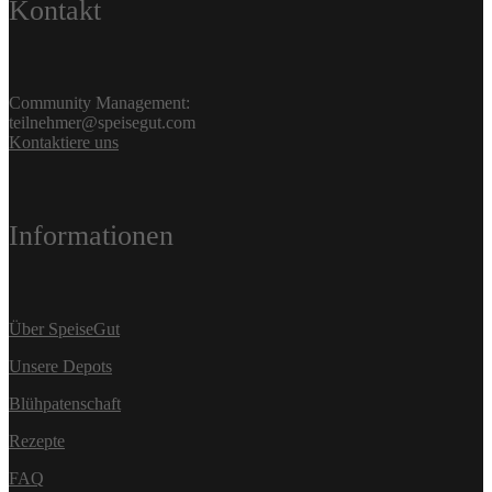
Kontakt
Community Management:
teilnehmer@speisegut.com
Kontaktiere uns
Informationen
Über SpeiseGut
Unsere Depots
Blühpatenschaft
Rezepte
FAQ