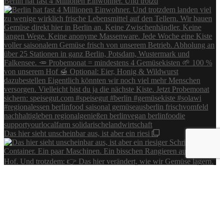
Berlin hat fast 4 Millionen Einwohner. Und trotzd
Das hier sieht unscheinbar aus, ist aber ein riesi