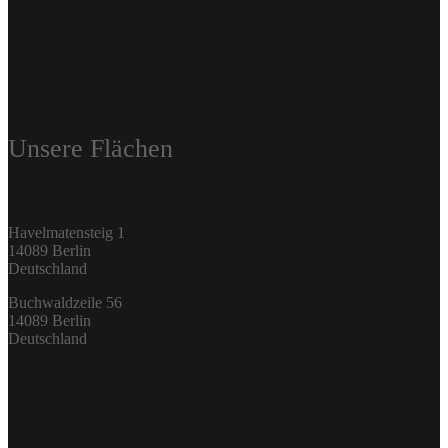
Unsere Flächen
Havelmatensteig 1
14089 Berlin
Deutschland
Buchwaldzeile 56
14089 Berlin
Deutschland