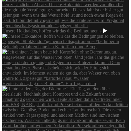
Unsere Hokkaidos, hoffen wir das die Bedingungen s
Seit einigen Jahren baue ich Kartoffeln ohne Bereg
Heute ist der „Tag der Biotonne“. Ein Tag, an dem