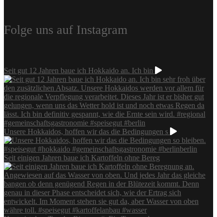
Folge uns auf Instagram
Seit gut 12 Jahren baue ich Hokkaido an. Ich bin
Unsere Hokkaidos, hoffen wir das die Bedingungen s
Seit einigen Jahren baue ich Kartoffeln ohne Bereg