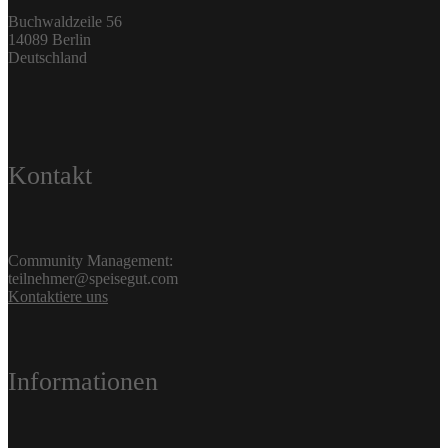
Buchwaldzeile 56
14089 Berlin
Deutschland
Kontakt
Community Management:
teilnehmer@speisegut.com
Kontaktiere uns
Informationen