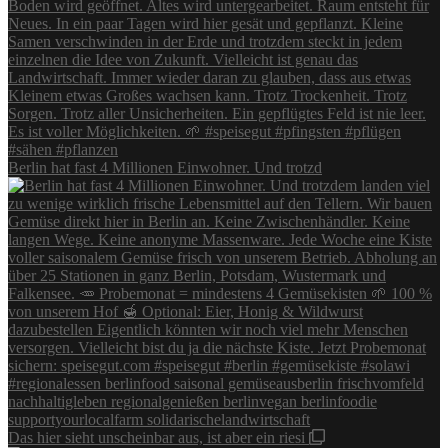
Berlin hat fast 4 Millionen Einwohner. Und trotzd
Das hier sieht unscheinbar aus, ist aber ein riesi