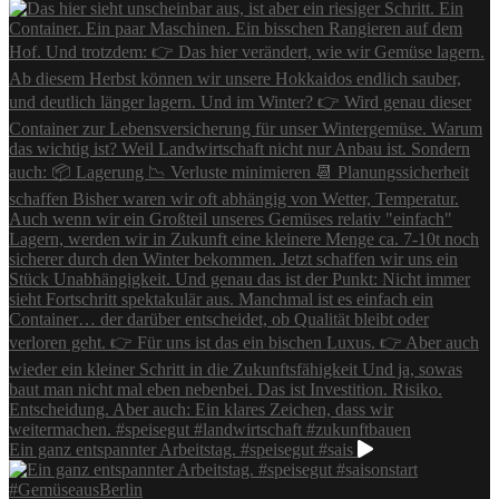
Ein ganz entspannter Arbeitstag. #speisegut #sais