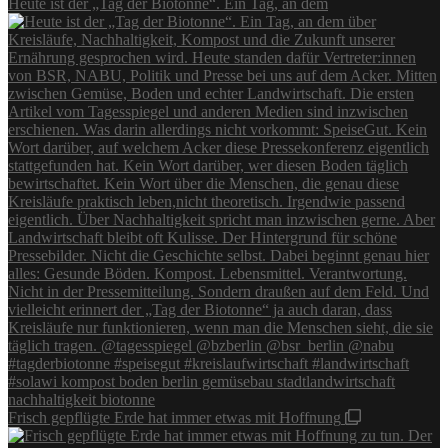
Heute ist der „Tag der Biotonne“. Ein Tag, an dem
Frisch gepflügte Erde hat immer etwas mit Hoffnung