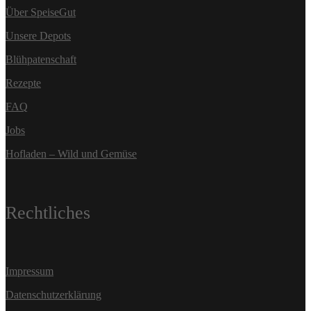
Über SpeiseGut
Unsere Depots
Blühpatenschaft
Rezepte
FAQ
Jobs
Hofladen – Wild und Gemüse
Rechtliches
Impressum
Datenschutzerklärung