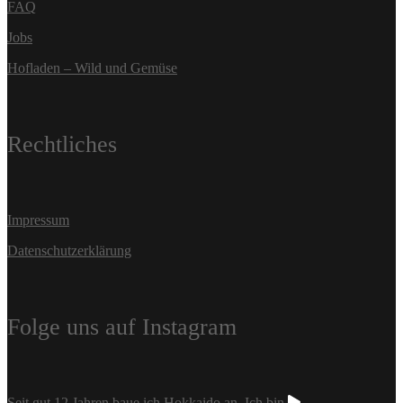
FAQ
Jobs
Hofladen – Wild und Gemüse
Rechtliches
Impressum
Datenschutzerklärung
Folge uns auf Instagram
Seit gut 12 Jahren baue ich Hokkaido an. Ich bin