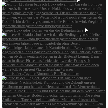
Unsere Hokkaidos, hoffen wir das die Bedingungen s
Seit einigen Jahren baue ich Kartoffeln ohne Bereg
Heute ist der „Tag der Biotonne“. Ein Tag, an dem