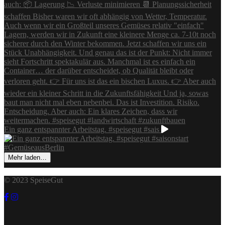
Ein ganz entspannter Arbeitstag. #speisegut #sais
Mehr laden…
© 2023 SpeiseGut