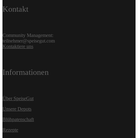
Kontakt
Community Management:
teilnehmer@speisegut.com
Kontaktiere uns
Informationen
Über SpeiseGut
Unsere Depots
Blühpatenschaft
Rezepte