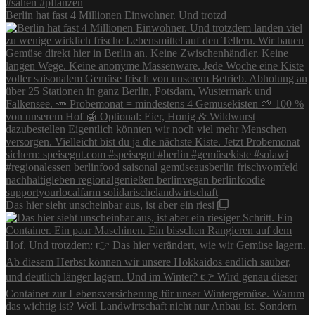
Berlin hat fast 4 Millionen Einwohner. Und trotzd
Das hier sieht unscheinbar aus, ist aber ein riesi