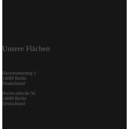
Unsere Flächen
Havelmatensteig 1
14089 Berlin
Deutschland
Buchwaldzeile 56
14089 Berlin
Deutschland