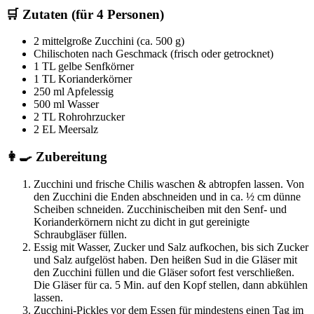
🛒 Zutaten (für 4 Personen)
2 mittelgroße Zucchini (ca. 500 g)
Chilischoten nach Geschmack (frisch oder getrocknet)
1 TL gelbe Senfkörner
1 TL Korianderkörner
250 ml Apfelessig
500 ml Wasser
2 TL Rohrohrzucker
2 EL Meersalz
👩‍🍳 Zubereitung
Zucchini und frische Chilis waschen & abtropfen lassen. Von
den Zucchini die Enden abschneiden und in ca. ½ cm dünne
Scheiben schneiden. Zucchinischeiben mit den Senf- und
Korianderkörnern nicht zu dicht in gut gereinigte
Schraubgläser füllen.
Essig mit Wasser, Zucker und Salz aufkochen, bis sich Zucker
und Salz aufgelöst haben. Den heißen Sud in die Gläser mit
den Zucchini füllen und die Gläser sofort fest verschließen.
Die Gläser für ca. 5 Min. auf den Kopf stellen, dann abkühlen
lassen.
Zucchini-Pickles vor dem Essen für mindestens einen Tag im