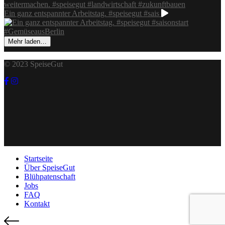
Ein ganz entspannter Arbeitstag. #speisegut #sais
Mehr laden…
© 2023 SpeiseGut
Startseite
Über SpeiseGut
Blühpatenschaft
Jobs
FAQ
Kontakt