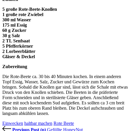
5 große Rote-Beete-Knollen
1 große rote Zwiebel
300 ml Wasser
175 ml Essig
60 g Zucker
30 g Salz
2 TL Senfsaat
5 Pfefferkörner
2 Lorbeerblätter
Gläser & Deckel
Zubereitung
Die Rote-Beete ca. 30 bis 40 Minuten kochen. In einem anderen
Topf Essig, Wasser, Salz, Zucker und Gewürze zum Kochen
bringen. Sobald die Knollen gar sind, lässt sich die Schale mit etwas
Druck von den Knollen schieben. Die Beeten in die präferierte
Form schneiden und in sterilisierte Gläser geben. Anschließend
diese mit noch kochendem Sud aufgießen. Es sollten ca 3 cm breit
Platz bis zum oberen Rand bleiben. Die Deckel aufschrauben und
langsam abkühlen lassen.
Einwecken
haltbar machen
Rote Beete
Previous Post (p)
Gefüllte HoneyNut