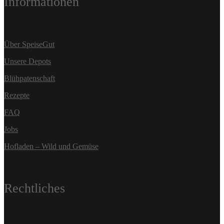
Informationen
Über SpeiseGut
Unsere Depots
Blühpatenschaft
Rezepte
FAQ
Jobs
Hofladen – Wild und Gemüse
Rechtliches