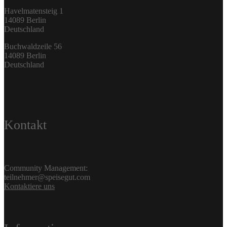
Havelmatensteig 1
14089 Berlin
Deutschland
Buchwaldzeile 56
14089 Berlin
Deutschland
Kontakt
Community Management:
teilnehmer@speisegut.com
Kontaktiere uns