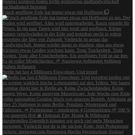
Frisch gepflügte Erde hat immer etwas mit Hoffnung
Berlin hat fast 4 Millionen Einwohner. Und trotzd