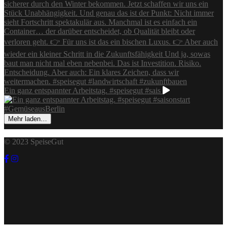
Ein ganz entspannter Arbeitstag. #speisegut #sais
Mehr laden…
© 2023 SpeiseGut