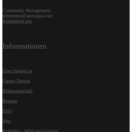
Community Management:
teilnehmer@speisegut.com
Kontaktiere uns
Informationen
Über SpeiseGut
Unsere Depots
Blühpatenschaft
Rezepte
FAQ
Jobs
Hofladen – Wild und Gemüse