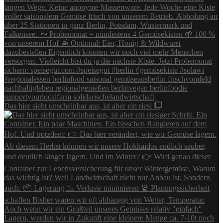
Das hier sieht unscheinbar aus, ist aber ein riesi