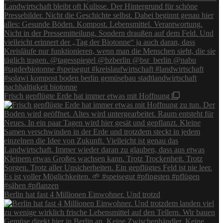
Frisch gepflügte Erde hat immer etwas mit Hoffnung
Berlin hat fast 4 Millionen Einwohner. Und trotzd