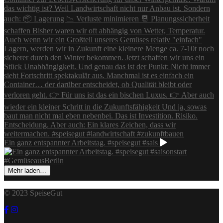
Ein ganz entspannter Arbeitstag. #speisegut #sais
Mehr laden…
© 2023 SpeiseGut