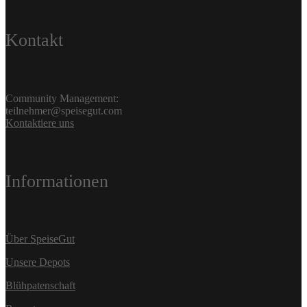
Kontakt
Community Management:
teilnehmer@speisegut.com
Kontaktiere uns
Informationen
Über SpeiseGut
Unsere Depots
Blühpatenschaft