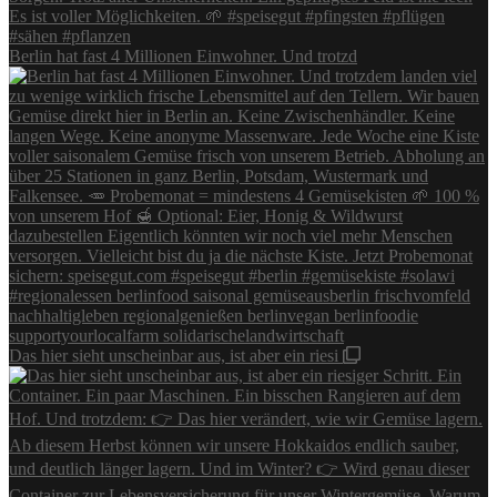
Berlin hat fast 4 Millionen Einwohner. Und trotzd
Das hier sieht unscheinbar aus, ist aber ein riesi