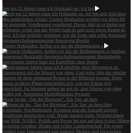
Seit gut 12 Jahren baue ich Hokkaido an. Ich bin
Unsere Hokkaidos, hoffen wir das die Bedingungen s
Seit einigen Jahren baue ich Kartoffeln ohne Bereg
Heute ist der „Tag der Biotonne“. Ein Tag, an dem