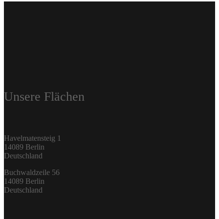
Unsere Flächen
Havelmatensteig 1
14089 Berlin
Deutschland
Buchwaldzeile 56
14089 Berlin
Deutschland