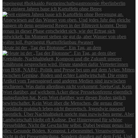
Seit einigen Jahren baue ich Kartoffeln ohne Bereg
Heute ist der „Tag der Biotonne“. Ein Tag, an dem