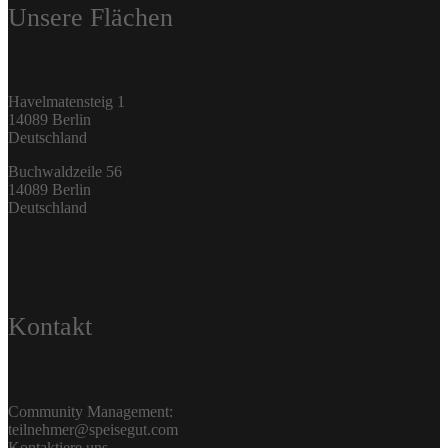
Unsere Flächen
Havelmatensteig 1
14089 Berlin
Deutschland
Buchwaldzeile 56
14089 Berlin
Deutschland
Kontakt
Community Management:
teilnehmer@speisegut.com
Kontaktiere uns