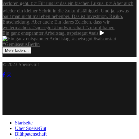
Ein ganz entspannter Arbeitstag. #speisegut #sais
Mehr laden…
© 2023 SpeiseGut
Startseite
Über SpeiseGut
Blühpatenschaft