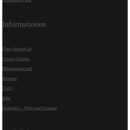
Informationen
Über SpeiseGut
Unsere Depots
Blühpatenschaft
Rezepte
FAQ
Jobs
Hofladen – Wild und Gemüse