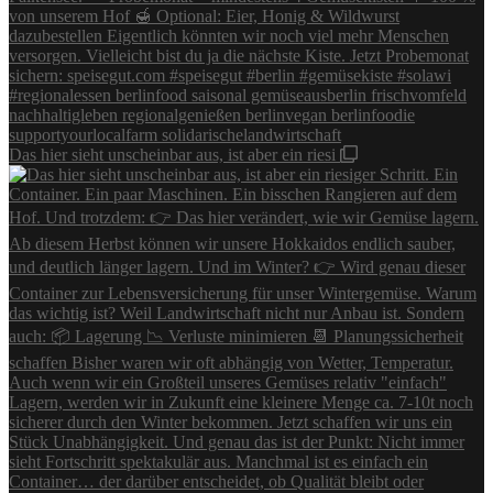
Das hier sieht unscheinbar aus, ist aber ein riesi