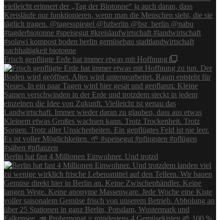
Frisch gepflügte Erde hat immer etwas mit Hoffnung
Berlin hat fast 4 Millionen Einwohner. Und trotzd