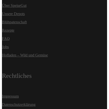
Über SpeiseGut
Unsere Depots
Blühpatenschaft
Rezepte
FAQ
Jobs
Hofladen – Wild und Gemüse
Rechtliches
Impressum
Datenschutzerklärung