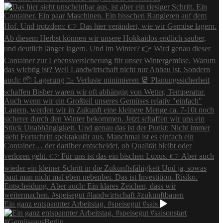
Ein ganz entspannter Arbeitstag. #speisegut #sais