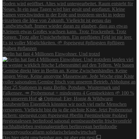
Berlin hat fast 4 Millionen Einwohner. Und trotzd
Das hier sieht unscheinbar aus, ist aber ein riesi