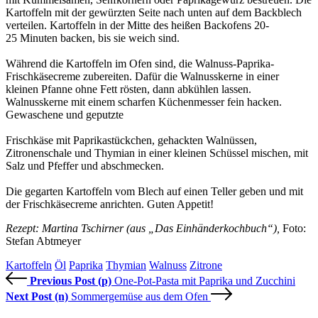
Kartoffeln mit der gewürzten Seite nach unten auf dem Backblech
verteilen. Kartoffeln in der Mitte des heißen Backofens 20-
25 Minuten backen, bis sie weich sind.
Während die Kartoffeln im Ofen sind, die Walnuss-Paprika-
Frischkäsecreme zubereiten. Dafür die Walnusskerne in einer
kleinen Pfanne ohne Fett rösten, dann abkühlen lassen.
Walnusskerne mit einem scharfen Küchenmesser fein hacken.
Gewaschene und geputzte
Frischkäse mit Paprikastückchen, gehackten Walnüssen,
Zitronenschale und Thymian in einer kleinen Schüssel mischen, mit
Salz und Pfeffer und abschmecken.
Die gegarten Kartoffeln vom Blech auf einen Teller geben und mit
der Frischkäsecreme anrichten. Guten Appetit!
Rezept: Martina Tschirner (aus „Das Einhänderkochbuch“),
Foto:
Stefan Abtmeyer
Kartoffeln
Öl
Paprika
Thymian
Walnuss
Zitrone
Previous Post (p)
One-Pot-Pasta mit Paprika und Zucchini
Next Post (n)
Sommergemüse aus dem Ofen