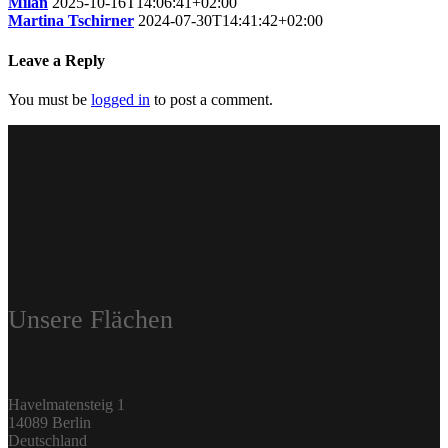
Milan
2025-10-16T14:06:41+02:00
Martina Tschirner
2024-07-30T14:41:42+02:00
Leave a Reply
You must be
logged in
to post a comment.
Unsere Flächen
Havelmatensteig 1
14089 Berlin
Deutschland