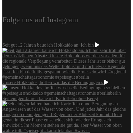
Folge uns auf Instagram
Seit gut 12 Jahren baue ich Hokkaido an. Ich bin
Unsere Hokkaidos, hoffen wir das die Bedingungen s
Seit einigen Jahren baue ich Kartoffeln ohne Bereg