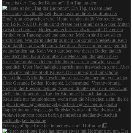
Heute ist der „Tag der Biotonne“. Ein Tag, an dem
Frisch gepflügte Erde hat immer etwas mit Hoffnung