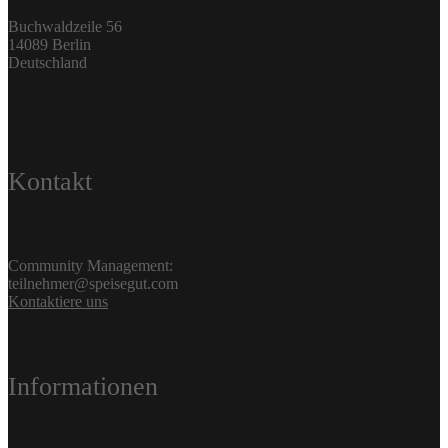
Buchwaldzeile 56
14089 Berlin
Deutschland
Kontakt
Community Management:
teilnehmer@speisegut.com
Kontaktiere uns
Informationen