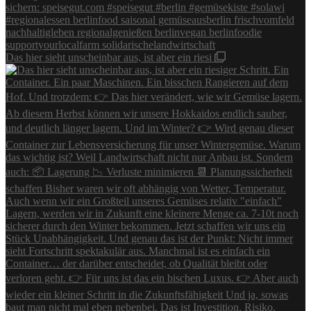
Das hier sieht unscheinbar aus, ist aber ein riesi