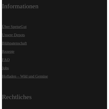
Informationen
Über SpeiseGut
Unsere Depots
Blühpatenschaft
Rezepte
FAQ
Jobs
Hofladen – Wild und Gemüse
Rechtliches