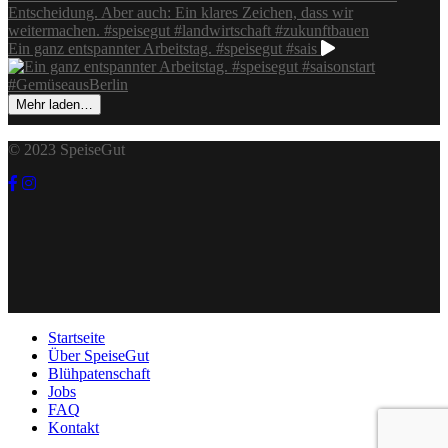
Ein ganz entspannter Arbeitstag. #speisegut #sais
Mehr laden…
© 2023 SpeiseGut
Startseite
Über SpeiseGut
Blühpatenschaft
Jobs
FAQ
Kontakt