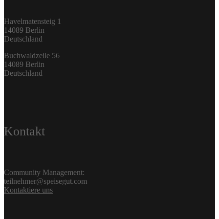
Havelmatensteig 1
14089 Berlin
Deutschland
Buchwaldzeile 56
14089 Berlin
Deutschland
Kontakt
Community Management:
teilnehmer@speisegut.com
Kontaktiere uns