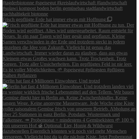
Frisch gepflügte Erde hat immer etwas mit Hoffnung
Berlin hat fast 4 Millionen Einwohner. Und trotzd