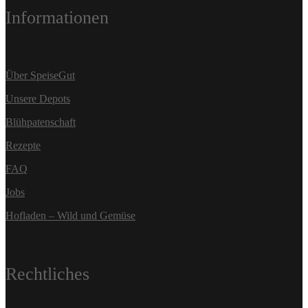
Informationen
Über SpeiseGut
Unsere Depots
Blühpatenschaft
Rezepte
FAQ
Jobs
Hofladen – Wild und Gemüse
Rechtliches