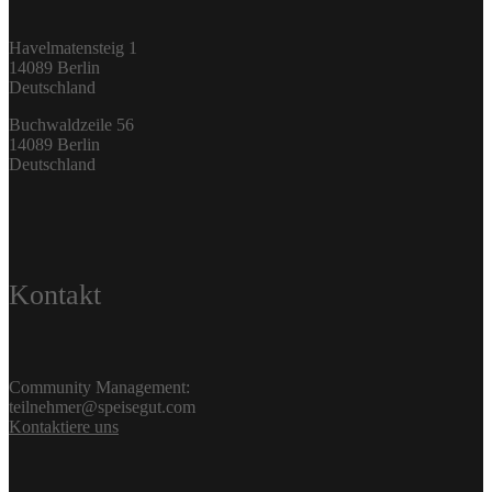
Havelmatensteig 1
14089 Berlin
Deutschland
Buchwaldzeile 56
14089 Berlin
Deutschland
Kontakt
Community Management:
teilnehmer@speisegut.com
Kontaktiere uns