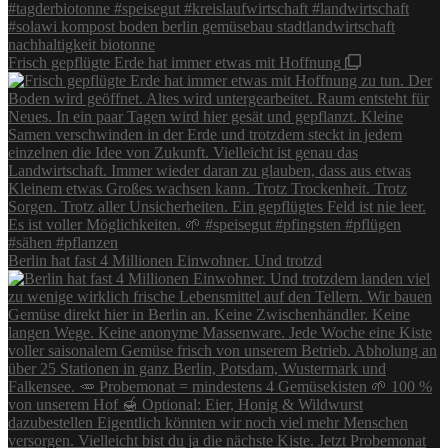
Frisch gepflügte Erde hat immer etwas mit Hoffnung
Berlin hat fast 4 Millionen Einwohner. Und trotzd