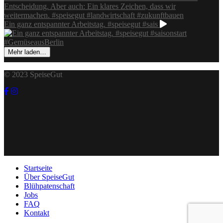
Ein ganz entspannter Arbeitstag. #speisegut #sais
Mehr laden…
© 2023 SpeiseGut
Startseite
Über SpeiseGut
Blühpatenschaft
Jobs
FAQ
Kontakt