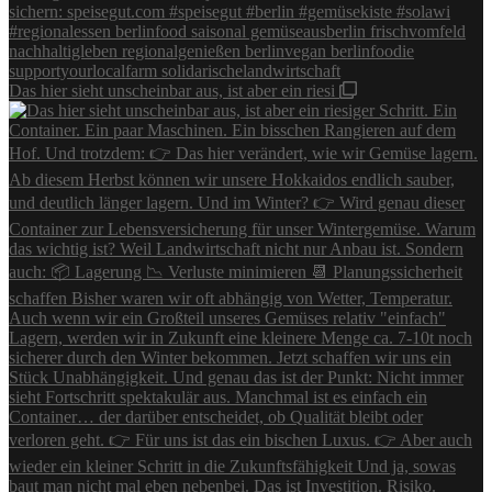
Das hier sieht unscheinbar aus, ist aber ein riesi