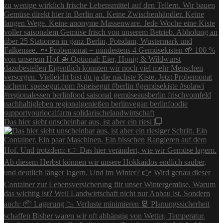
Das hier sieht unscheinbar aus, ist aber ein riesi