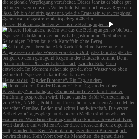
Unsere Hokkaidos, hoffen wir das die Bedingungen s
Seit einigen Jahren baue ich Kartoffeln ohne Bereg
Heute ist der „Tag der Biotonne“. Ein Tag, an dem