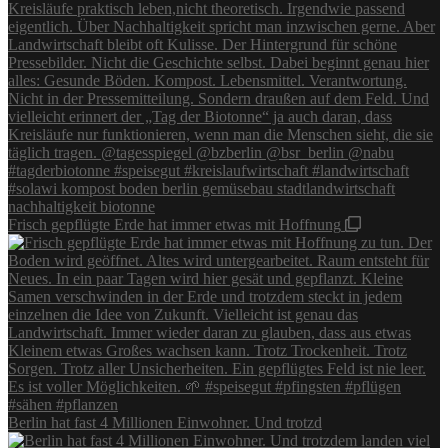
Frisch gepflügte Erde hat immer etwas mit Hoffnung
Berlin hat fast 4 Millionen Einwohner. Und trotzd