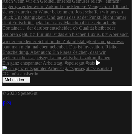
Ein ganz entspannter Arbeitstag. #speisegut #sais
Mehr laden…
© 2023 SpeiseGut