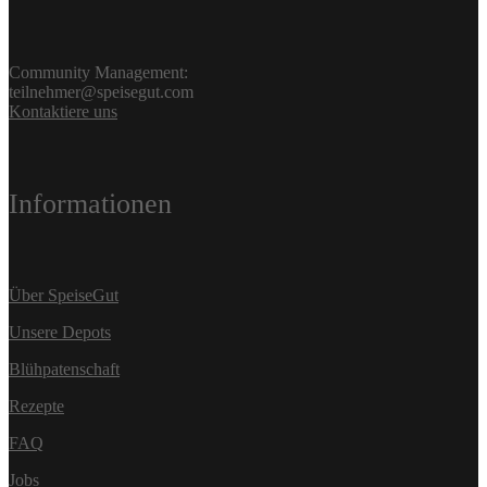
Community Management:
teilnehmer@speisegut.com
Kontaktiere uns
Informationen
Über SpeiseGut
Unsere Depots
Blühpatenschaft
Rezepte
FAQ
Jobs