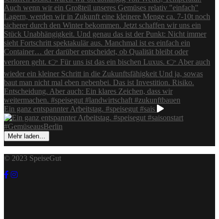
Ein ganz entspannter Arbeitstag. #speisegut #sais
Mehr laden…
© 2023 SpeiseGut