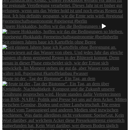
Unsere Hokkaidos, hoffen wir das die Bedingungen s
Seit einigen Jahren baue ich Kartoffeln ohne Bereg
Heute ist der „Tag der Biotonne“. Ein Tag, an dem