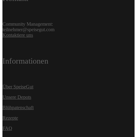
Community Management:
teilnehmer@speisegut.com
Kontaktiere uns
Informationen
Über SpeiseGut
Unsere Depots
Blühpatenschaft
Rezepte
FAQ