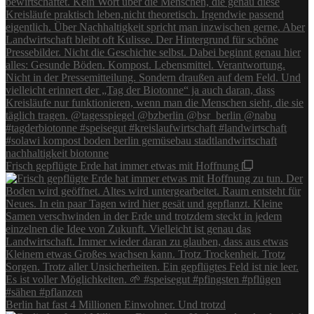
Frisch gepflügte Erde hat immer etwas mit Hoffnung
Berlin hat fast 4 Millionen Einwohner. Und trotzd