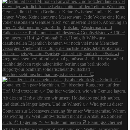
Das hier sieht unscheinbar aus, ist aber ein riesi