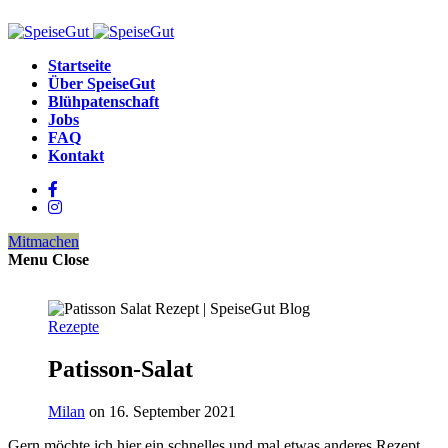
Startseite
Über SpeiseGut
Blühpatenschaft
Jobs
FAQ
Kontakt
Mitmachen
Menu
Close
Rezepte
Patisson-Salat
Milan
on 16. September 2021
Gern möchte ich hier ein schnelles und mal etwas anderes Rezept