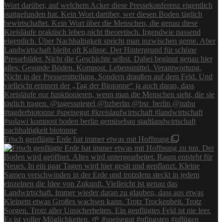
Frisch gepflügte Erde hat immer etwas mit Hoffnung