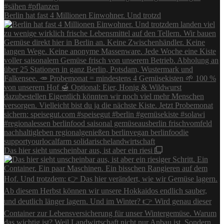
Berlin hat fast 4 Millionen Einwohner. Und trotzd
Das hier sieht unscheinbar aus, ist aber ein riesi