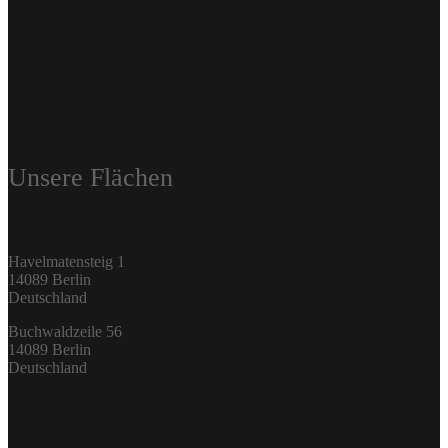
Unsere Flächen
Havelmatensteig 1
14089 Berlin
Deutschland
Buchwaldzeile 56
14089 Berlin
Deutschland