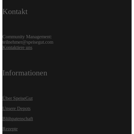
Kontakt
Community Management:
teilnehmer@speisegut.com
Kontaktiere uns
Informationen
Über SpeiseGut
Unsere Depots
Blühpatenschaft
Rezepte