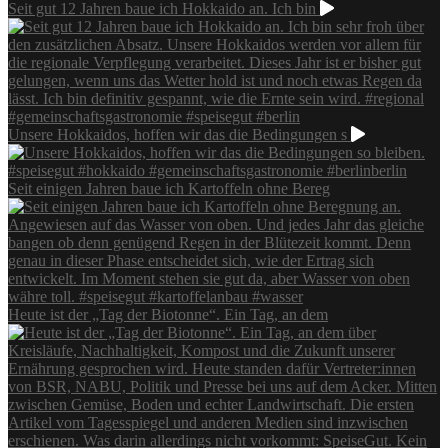
Seit gut 12 Jahren baue ich Hokkaido an. Ich bin
Unsere Hokkaidos, hoffen wir das die Bedingungen s
Seit einigen Jahren baue ich Kartoffeln ohne Bereg
Heute ist der „Tag der Biotonne“. Ein Tag, an dem