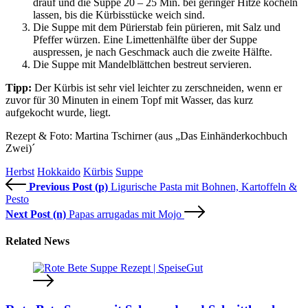
drauf und die Suppe 20 – 25 Min. bei geringer Hitze köcheln
lassen, bis die Kürbisstücke weich sind.
Die Suppe mit dem Pürierstab fein pürieren, mit Salz und
Pfeffer würzen. Eine Limettenhälfte über der Suppe
auspressen, je nach Geschmack auch die zweite Hälfte.
Die Suppe mit Mandelblättchen bestreut servieren.
Tipp:
Der Kürbis ist sehr viel leichter zu zerschneiden, wenn er
zuvor für 30 Minuten in einem Topf mit Wasser, das kurz
aufgekocht wurde, liegt.
Rezept & Foto: Martina Tschirner (aus „Das Einhänderkochbuch
Zwei)´
Herbst
Hokkaido
Kürbis
Suppe
Previous Post (p)
Ligurische Pasta mit Bohnen, Kartoffeln &
Pesto
Next Post (n)
Papas arrugadas mit Mojo
Related News