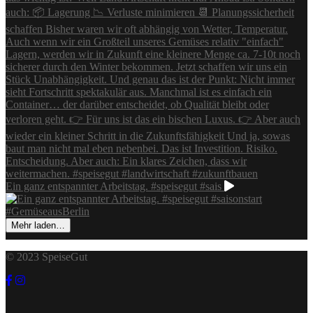
Ein ganz entspannter Arbeitstag. #speisegut #sais
Mehr laden…
© 2023 SpeiseGut