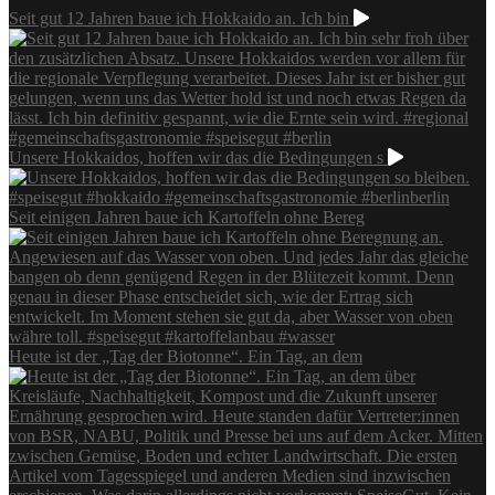
Seit gut 12 Jahren baue ich Hokkaido an. Ich bin
Unsere Hokkaidos, hoffen wir das die Bedingungen s
Seit einigen Jahren baue ich Kartoffeln ohne Bereg
Heute ist der „Tag der Biotonne“. Ein Tag, an dem