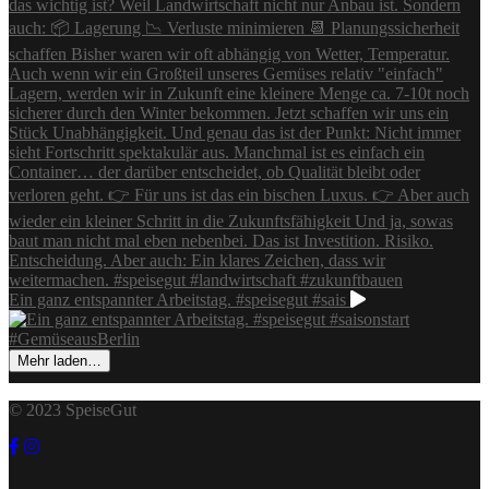
Ein ganz entspannter Arbeitstag. #speisegut #sais
Mehr laden…
© 2023 SpeiseGut