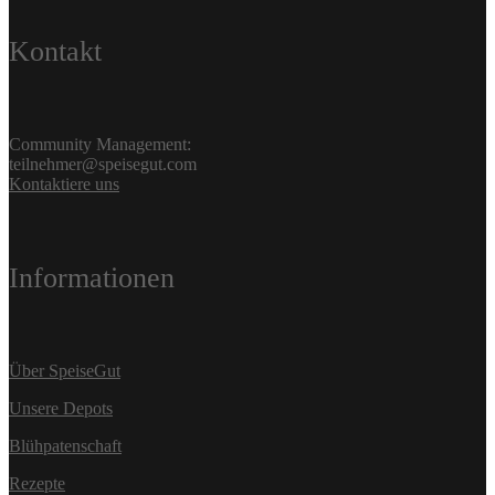
Kontakt
Community Management:
teilnehmer@speisegut.com
Kontaktiere uns
Informationen
Über SpeiseGut
Unsere Depots
Blühpatenschaft
Rezepte