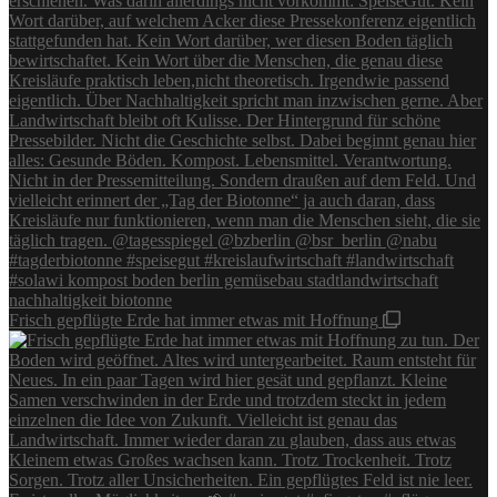
Frisch gepflügte Erde hat immer etwas mit Hoffnung