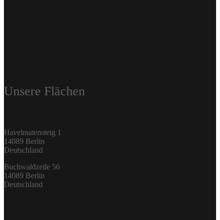
Unsere Flächen
Havelmatensteig 1
14089 Berlin
Deutschland
Buchwaldzeile 56
14089 Berlin
Deutschland