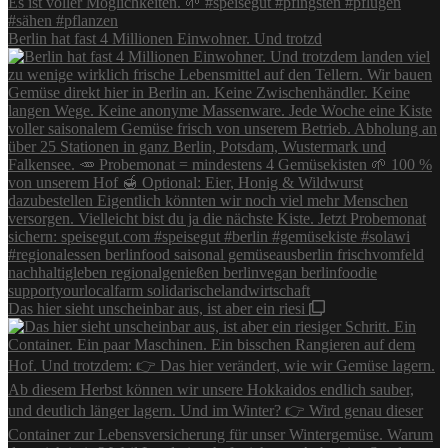
Berlin hat fast 4 Millionen Einwohner. Und trotzd
Das hier sieht unscheinbar aus, ist aber ein riesi