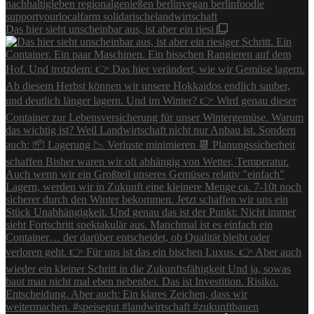
Das hier sieht unscheinbar aus, ist aber ein riesi