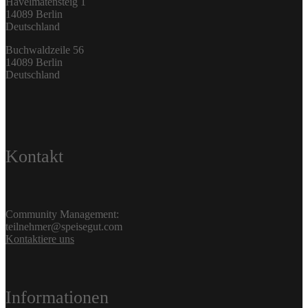
Havelmatensteig 1
14089 Berlin
Deutschland
Buchwaldzeile 56
14089 Berlin
Deutschland
Kontakt
Community Management:
teilnehmer@speisegut.com
Kontaktiere uns
Informationen