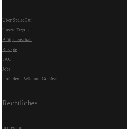
Über SpeiseGut
Unsere Depots
Blühpatenschaft
Rezepte
FAQ
Jobs
Hofladen – Wild und Gemüse
Rechtliches
Impressum