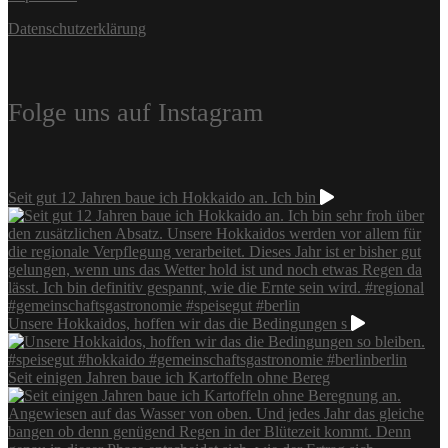
Datenschutzerklärung
Folge uns auf Instagram
Seit gut 12 Jahren baue ich Hokkaido an. Ich bin
Unsere Hokkaidos, hoffen wir das die Bedingungen s
Seit einigen Jahren baue ich Kartoffeln ohne Bereg