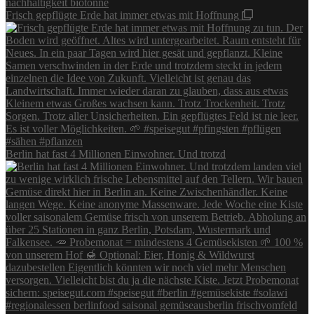
Frisch gepflügte Erde hat immer etwas mit Hoffnung
Berlin hat fast 4 Millionen Einwohner. Und trotzd