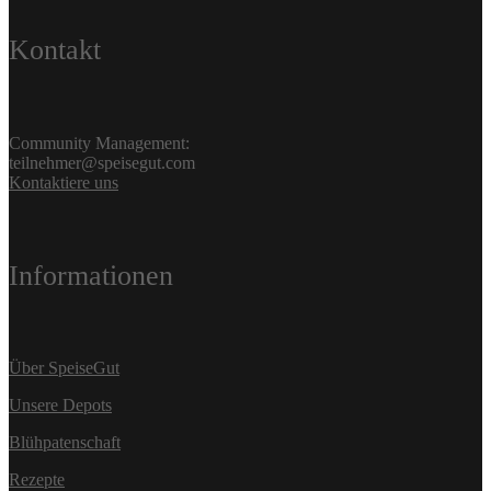
Kontakt
Community Management:
teilnehmer@speisegut.com
Kontaktiere uns
Informationen
Über SpeiseGut
Unsere Depots
Blühpatenschaft
Rezepte