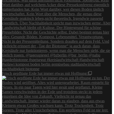
Frisch gepflügte Erde hat immer etwas mit Hoffnung