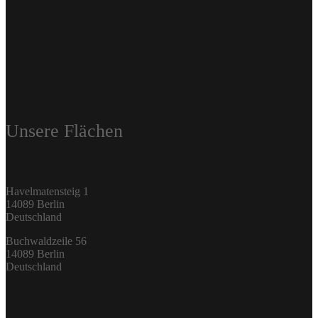
Unsere Flächen
Havelmatensteig 1
14089 Berlin
Deutschland
Buchwaldzeile 56
14089 Berlin
Deutschland