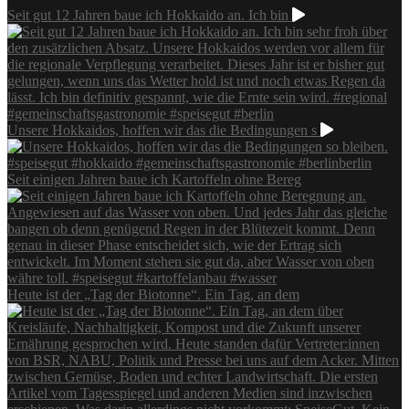
Seit gut 12 Jahren baue ich Hokkaido an. Ich bin
Unsere Hokkaidos, hoffen wir das die Bedingungen s
Seit einigen Jahren baue ich Kartoffeln ohne Bereg
Heute ist der „Tag der Biotonne“. Ein Tag, an dem