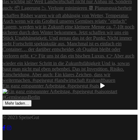
Ein ganz entspannter Arbeitstag. #speisegut #sais
Mehr laden…
© 2023 SpeiseGut