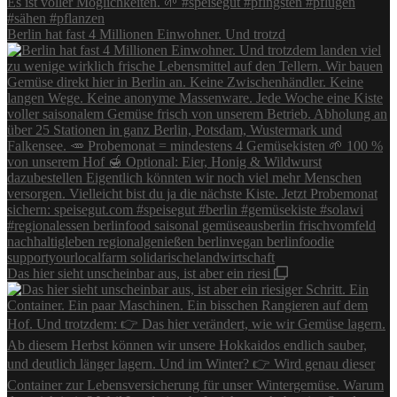
Berlin hat fast 4 Millionen Einwohner. Und trotzd
Das hier sieht unscheinbar aus, ist aber ein riesi