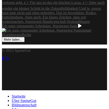
Ein ganz entspannter Arbeitstag. #speisegut #sais
Mehr laden…
© 2023 SpeiseGut
Startseite
Über SpeiseGut
Blühpatenschaft