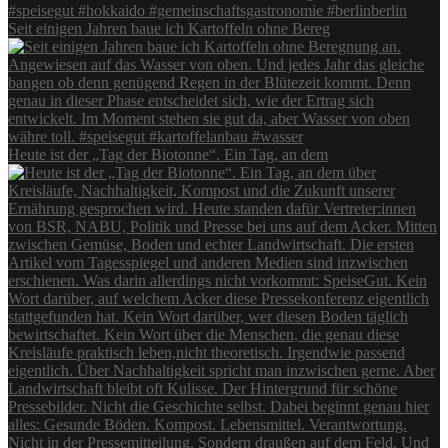
Seit einigen Jahren baue ich Kartoffeln ohne Bereg
Heute ist der „Tag der Biotonne“. Ein Tag, an dem