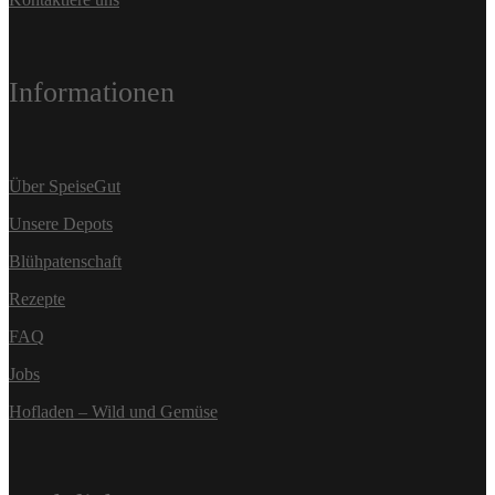
Informationen
Über SpeiseGut
Unsere Depots
Blühpatenschaft
Rezepte
FAQ
Jobs
Hofladen – Wild und Gemüse