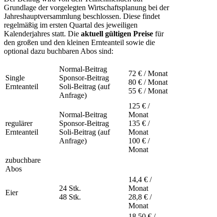
Grundlage der vorgelegten Wirtschaftsplanung bei der
Jahreshauptversammlung beschlossen. Diese findet
regelmäßig im ersten Quartal des jeweiligen
Kalenderjahres statt. Die
aktuell gültigen Preise
für
den großen und den kleinen Ernteanteil sowie die
optional dazu buchbaren Abos sind:
Normal-Beitrag
72 € / Monat
Single
Sponsor-Beitrag
80 € / Monat
Ernteanteil
Soli-Beitrag (auf
55 € / Monat
Anfrage)
125 € /
Normal-Beitrag
Monat
regulärer
Sponsor-Beitrag
135 € /
Ernteanteil
Soli-Beitrag (auf
Monat
Anfrage)
100 € /
Monat
zubuchbare
Abos
14,4 € /
24 Stk.
Monat
Eier
48 Stk.
28,8 € /
Monat
18,50 € /