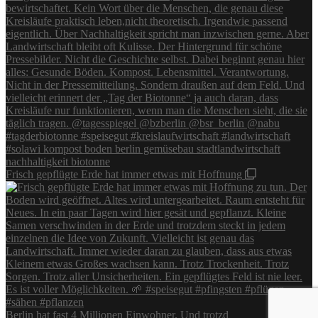
Frisch gepflügte Erde hat immer etwas mit Hoffnung
Berlin hat fast 4 Millionen Einwohner. Und trotzd