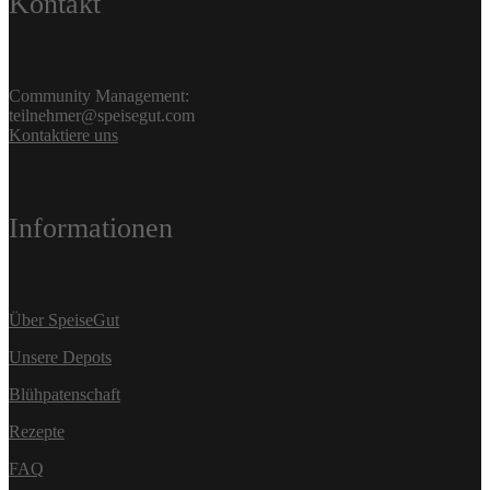
Kontakt
Community Management:
teilnehmer@speisegut.com
Kontaktiere uns
Informationen
Über SpeiseGut
Unsere Depots
Blühpatenschaft
Rezepte
FAQ