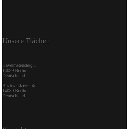
Unsere Flächen
Havelmatensteig 1
14089 Berlin
Deutschland
Buchwaldzeile 56
14089 Berlin
Deutschland