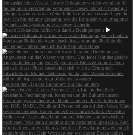
Unsere Hokkaidos, hoffen wir das die Bedingungen s
Seit einigen Jahren baue ich Kartoffeln ohne Bereg
Heute ist der „Tag der Biotonne“. Ein Tag, an dem